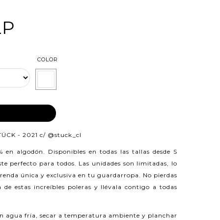
LP
COLOR
AR AL CARRO
TÜCK - 2021 c/
@stuck_cl
0% en algodón.
Disponibles en todas las tallas desde S
e perfecto para todos. Las unidades son limitadas, lo
prenda única y exclusiva en tu guardarropa. No pierdas
 de estas increíbles poleras y llévala contigo a todas
n agua fría, secar a temperatura ambiente y planchar