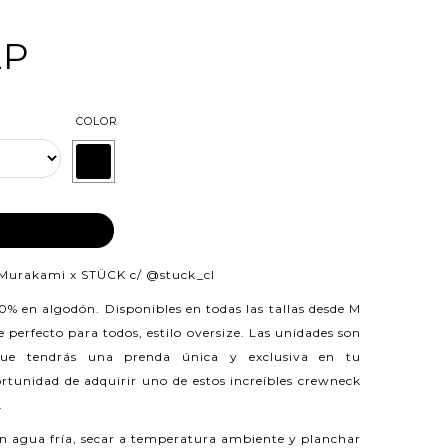
LP
COLOR
AR AL CARRO
Murakami x STÜCK c/
@stuck_cl
00% en algodón.
Disponibles en todas las tallas desde M
perfecto para todos, estilo oversize. Las unidades son
 que tendrás una prenda única y exclusiva en tu
rtunidad de adquirir uno de estos increíbles crewneck
.
n agua fría, secar a temperatura ambiente y planchar