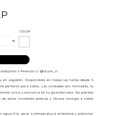
LP
COLOR
AR AL CARRO
coobyDoo x Peanuts c/
@stuck_cl
0% en algodón.
Disponibles en todas las tallas desde S
e perfecto para todos. Las unidades son limitadas, lo
prenda única y exclusiva en tu guardarropa. No pierdas
 de estas increíbles poleras y llévala contigo a todas
n agua fría, secar a temperatura ambiente y planchar