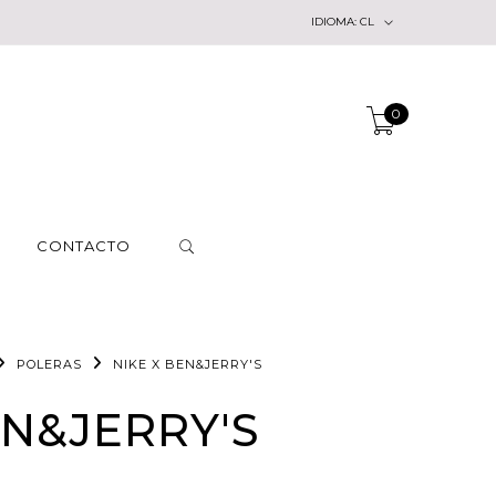
IDIOMA:
CL
0
CONTACTO
POLERAS
NIKE X BEN&JERRY'S
EN&JERRY'S