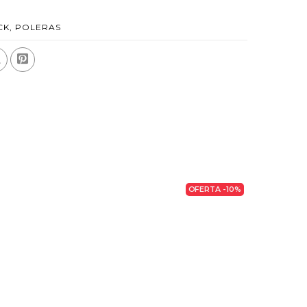
CK
,
POLERAS
OFERTA -10%
NIKE X 
$34.00