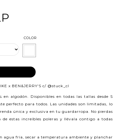
LP
COLOR
AR AL CARRO
IKE x BEN&JERRY'S c/
@stuck_cl
0% en algodón.
Disponibles en todas las tallas desde S
e perfecto para todos. Las unidades son limitadas, lo
prenda única y exclusiva en tu guardarropa. No pierdas
 de estas increíbles poleras y llévala contigo a todas
n agua fría, secar a temperatura ambiente y planchar