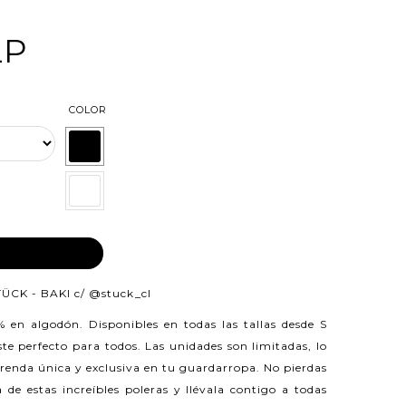
LP
COLOR
AR AL CARRO
TÜCK - BAKI c/
@stuck_cl
0% en algodón.
Disponibles en todas las tallas desde S
e perfecto para todos. Las unidades son limitadas, lo
prenda única y exclusiva en tu guardarropa. No pierdas
 de estas increíbles poleras y llévala contigo a todas