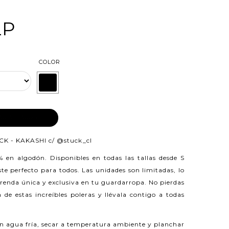
LP
COLOR
AR AL CARRO
CK - KAKASHI c/
@stuck_cl
0% en algodón.
Disponibles en todas las tallas desde S
e perfecto para todos. Las unidades son limitadas, lo
prenda única y exclusiva en tu guardarropa. No pierdas
 de estas increíbles poleras y llévala contigo a todas
n agua fría, secar a temperatura ambiente y planchar