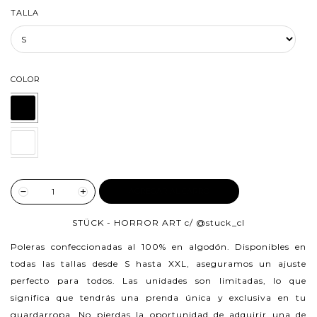
TALLA
COLOR
AGREGAR AL CARRO
STÜCK - HORROR ART c/
@stuck_cl
Poleras confeccionadas al 100% en algodón.
Disponibles en
todas las tallas desde S hasta XXL, aseguramos un ajuste
perfecto para todos. Las unidades son limitadas, lo que
significa que tendrás una prenda única y exclusiva en tu
guardarropa. No pierdas la oportunidad de adquirir una de