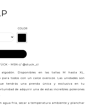
LP
COLOR
AR AL CARRO
TÜCK - MSN c/
@stuck_cl
n algodón.
Disponibles en las tallas M hasta XL,
 para todos con un calce oversize. Las unidades son
 que tendrás una prenda única y exclusiva en tu
rtunidad de adquirir una de estas increíbles polerones
.
n agua fría, secar a temperatura ambiente y planchar