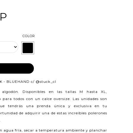
LP
COLOR
AR AL CARRO
K - BLUEHAND c/
@stuck_cl
n algodón.
Disponibles en las tallas M hasta XL,
 para todos con un calce oversize. Las unidades son
 que tendrás una prenda única y exclusiva en tu
rtunidad de adquirir una de estas increíbles polerones
.
n agua fría, secar a temperatura ambiente y planchar