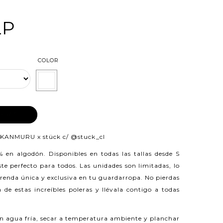
LP
COLOR
 CART
 KANMURU x stück c/
@stuck_cl
0% en algodón.
Disponibles en todas las tallas desde S
e perfecto para todos. Las unidades son limitadas, lo
prenda única y exclusiva en tu guardarropa. No pierdas
 de estas increíbles poleras y llévala contigo a todas
n agua fría, secar a temperatura ambiente y planchar